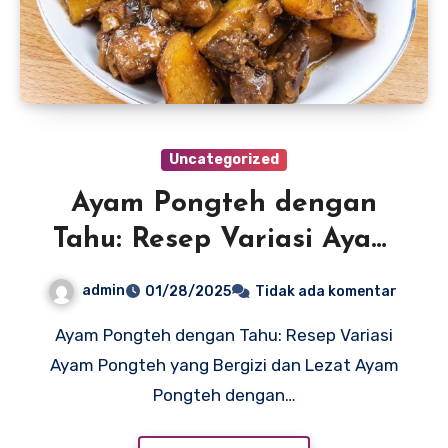
Uncategorized
Ayam Pongteh dengan
Tahu: Resep Variasi Ayam
Pongteh yang Bergizi dan
admin
01/28/2025
Tidak ada komentar
Lezat
Ayam Pongteh dengan Tahu: Resep Variasi
Ayam Pongteh yang Bergizi dan Lezat Ayam
Pongteh dengan…