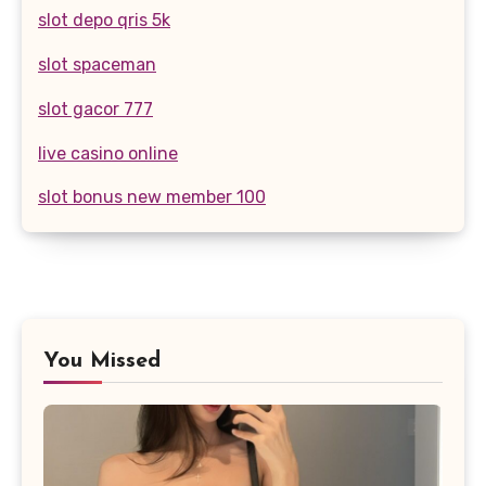
slot depo qris 5k
slot spaceman
slot gacor 777
live casino online
slot bonus new member 100
You Missed