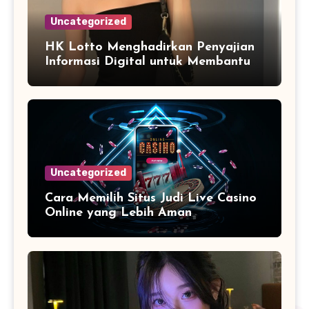
Uncategorized
HK Lotto Menghadirkan Penyajian
Informasi Digital untuk Membantu
Pengamatan Data Secara Sistematis
Uncategorized
Cara Memilih Situs Judi Live Casino
Online yang Lebih Aman