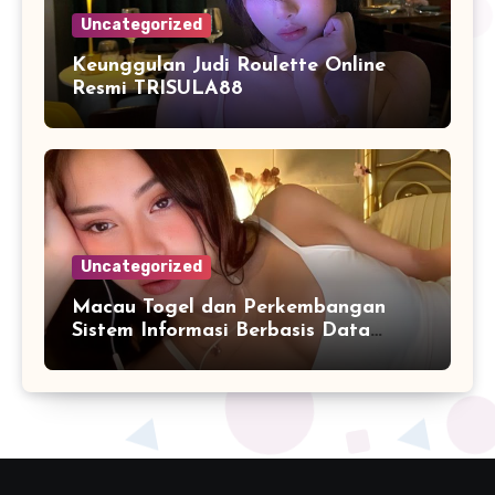
Uncategorized
Keunggulan Judi Roulette Online
Resmi TRISULA88
Uncategorized
Macau Togel dan Perkembangan
Sistem Informasi Berbasis Data
Harian