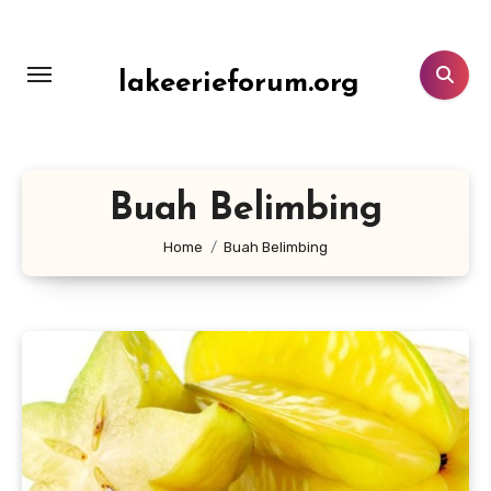
Lewati
ke
konten
lakeerieforum.org
Buah Belimbing
Home
Buah Belimbing