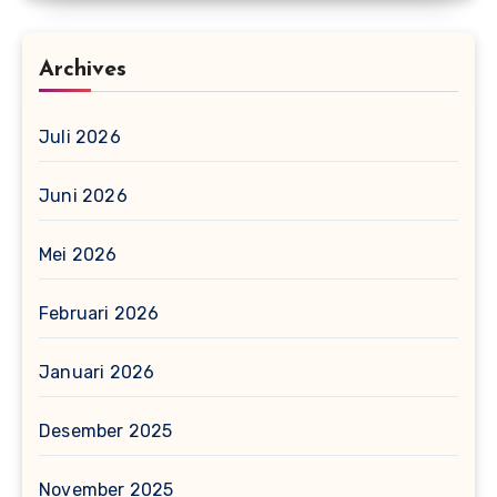
Archives
Juli 2026
Juni 2026
Mei 2026
Februari 2026
Januari 2026
Desember 2025
November 2025