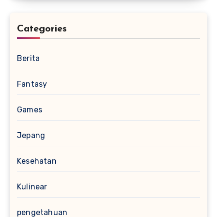
Categories
Berita
Fantasy
Games
Jepang
Kesehatan
Kulinear
pengetahuan